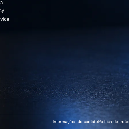
cy
cy
rvice
Informações de contato
Política de frete