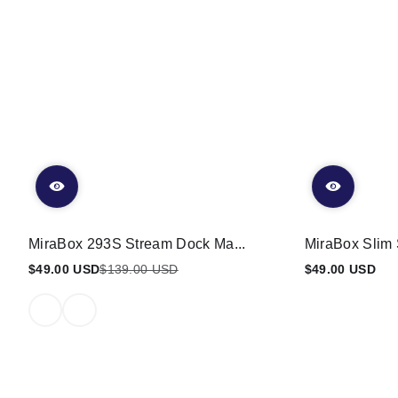
MiraBox 293S Stream Dock Ma...
MiraBox Slim 
$49.00 USD
$139.00 USD
$49.00 USD
Preço
Preço
Preço
promocional
regular
regular