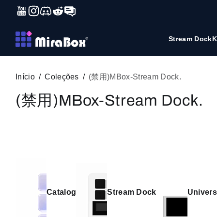
YouTube
Instagram
Discord
Reddit
Forum
Pular para o conteúdo
Stream Dock
K
Início
Coleções
(禁用)MBox-Stream Dock.
(禁用)MBox-Stream Dock.
Catalog
Stream Dock
Univers