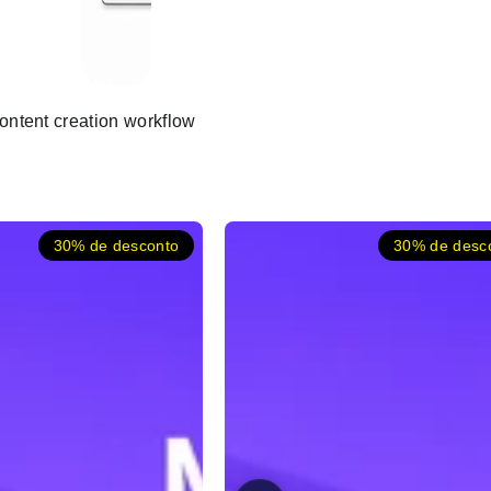
content creation workflow
30% de desconto
30% de desc