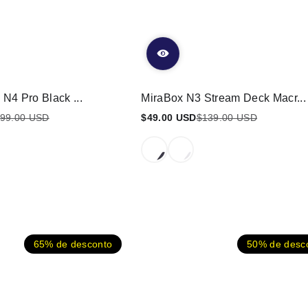
N4 Pro Black ...
MiraBox N3 Stream Deck Macr...
99.00 USD
$49.00 USD
$139.00 USD
Preço
Preço
promocional
regular
65% de desconto
50% de desc