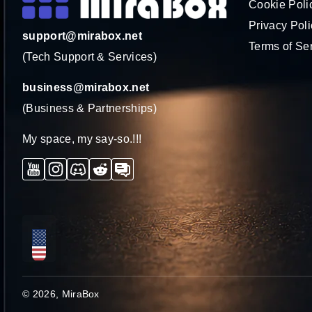
Cookie Poli
Privacy Poli
support@mirabox.net
Terms of Se
(Tech Support & Services)
business@mirabox.net
(Business & Partnerships)
My space, my say-so.!!!
YouTube
Instagram
Discord
Reddit
Forum
Localização
© 2026,
MiraBox