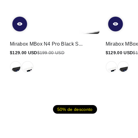
Mirabox MBox N4 Pro Black S...
Mirabox MBox 
$129.00 USD
$199.00 USD
$129.00 USD
$1
Preço
Preço
Preço
Preço
promocional
regular
promocional
regular
50% de desconto