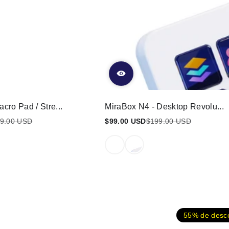
cro Pad / Stre...
MiraBox N4 - Desktop Revolu...
9.00 USD
$99.00 USD
$199.00 USD
Preço
Preço
promocional
regular
55% de desc