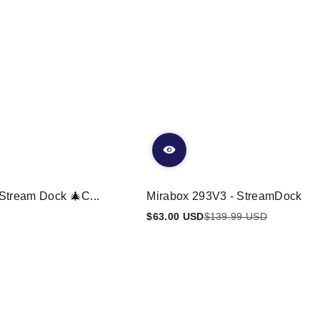
Stream Dock 🎄C...
Mirabox 293V3 - StreamDock
$63.00 USD
$139.99 USD
Preço
Preço
promocional
regular