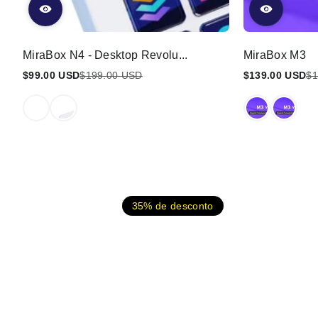
MiraBox N4 - Desktop Revolu...
MiraBox M3
$99.00 USD
$199.00 USD
$139.00 USD
$1
Preço
Preço
Preço
Preço
promocional
regular
promocional
regular
35% de desconto