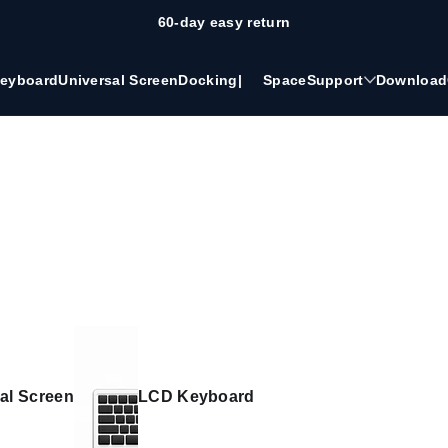
60-day easy return
eyboard
Universal Screen
Docking
|
Space
Support
Download
al Screen
LCD Keyboard