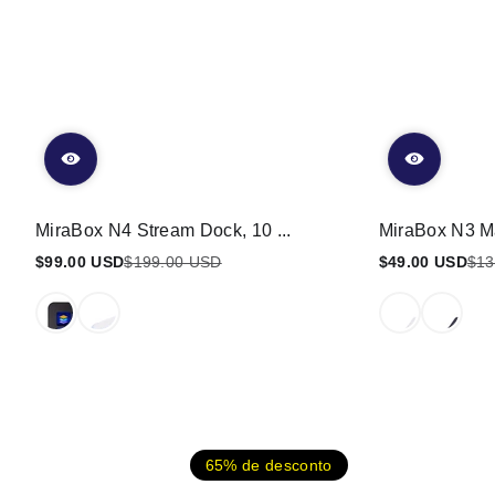
MiraBox N4 Stream Dock, 10 ...
MiraBox N3 Ma
$99.00 USD
$199.00 USD
$49.00 USD
$13
Preço
Preço
Preço
Preço
promocional
regular
promocional
regular
65% de desconto